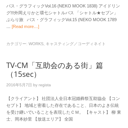
バス・グラフィックVol.16 (NEKO MOOK 1838) アイドリン
グ!!!外岡えりかと環七シャトルバス 「シャトル★セブン」
ぶらり旅 バス・グラフィックVol.15 (NEKO MOOK 1789
…
[Read more…]
カテゴリー:
WORKS
,
キャスティング／コーディネイト
TV-CM「互助会のある街」篇
（15sec）
2016年5月7日
by
regista
【クライアント】 社団法人全日本冠婚葬祭互助協会 【コン
セプト】 地域と密着した存在であること、日本のよき伝統
を受け継いでいることを表現したＣＭ。 【キャスト】 柳 東
士、岡本紗里 【放送エリア】 全国