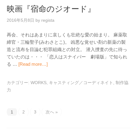
映画『宿命のジオード』
2016年5月8日
by
regista
再会、それはあまりに哀しくも壮絶な愛の始まり。 麻薬取
締官・三輪聖子(みわさとこ)。 凶悪な覚せい剤の新薬の製
造と流布を目論む犯罪組織との対立。 潜入捜査の先に待っ
ていたのは・・・ 「恋人はスナイパー 劇場版」で知られ
る …
[Read more…]
カテゴリー:
WORKS
,
キャスティング／コーディネイト
,
制作協
力
1
2
3
次へ »