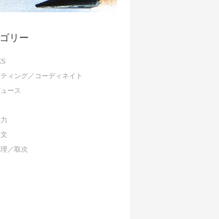
ゴリー
KS
スティング／コーディネイト
デュース
協力
／文
代理／取次
類