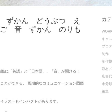
 ずかん どうぶつ え
カテ
ご 音 ずかん のりも
WOR
キャ
プロ
制作
制作
取材
実際に「英語」と「日本語」、「音」が聞ける！
広告
ことができる、 画期的なコミュニケーション図鑑
未分
編集
いイラストもインパクトがあります。